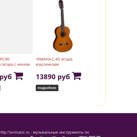
PC90
YAMAHA C-40 гитара
я гитара с чехлом
классическая
 руб
13890 руб
подробнее
http://svmusic.ru - музыкальные инструменты по