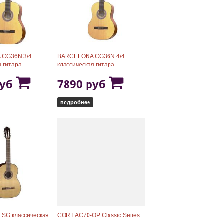
CG36N 3/4
BARCELONA CG36N 4/4
я гитара
классическая гитара
руб
7890 руб
подробнее
 SG классическая
CORT AC70-OP Classic Series