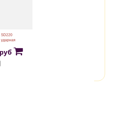
 SD220
 ударная
 руб