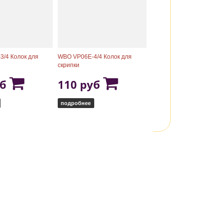
/4 Колок для
WBO VP06E-4/4 Колок для
скрипки
уб
110 руб
подробнее