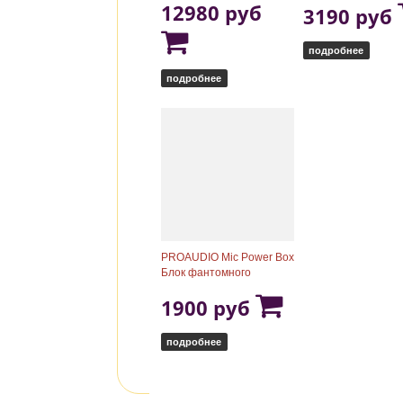
12980 руб
3190 руб
напряжением (+48 
+12 В)
подробнее
подробнее
PROAUDIO Mic Power Box
Блок фантомного
питания
1900 руб
подробнее