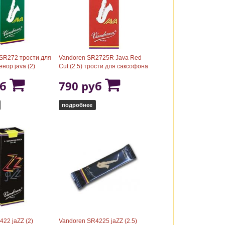
R272 трости для
Vandoren SR2725R Java Red
нор java (2)
Cut (2.5) трости для саксофона
тенор
уб
790 руб
подробнее
22 jaZZ (2)
Vandoren SR4225 jaZZ (2.5)