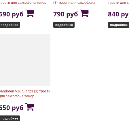
трости для саксофона тенор
(3) трости для саксофона
трости для 
Java
тенор
690 руб
790 руб
840 р
подробнее
подробнее
подробнее
Vandoren V16 SR723 (3) трости
для саксофона тенор
650 руб
подробнее