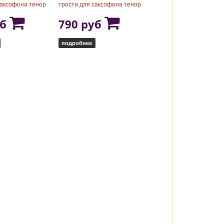
саксофона тенор
трости для саксофона тенор
уб
790 руб
подробнее