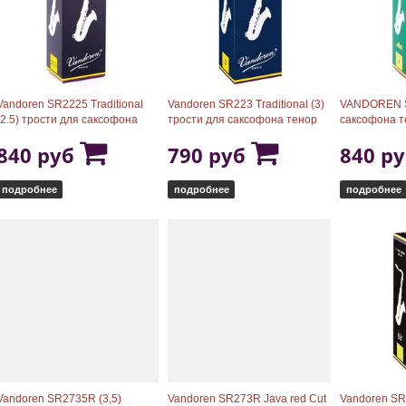
Vandoren SR2225 Traditional
Vandoren SR223 Traditional (3)
VANDOREN S
(2.5) трости для саксофона
трости для саксофона тенор
саксофона те
тенор
840 руб
790 руб
840 р
подробнее
подробнее
подробнее
Vandoren SR2735R (3,5)
Vandoren SR273R Java red Cut
Vandoren SR4